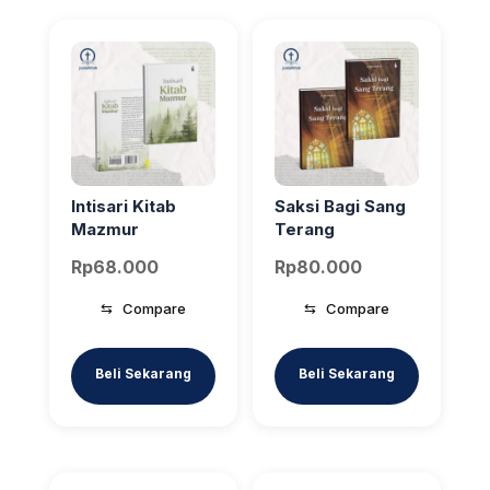
Intisari Kitab
Saksi Bagi Sang
Mazmur
Terang
Rp
68.000
Rp
80.000
⇆
Compare
⇆
Compare