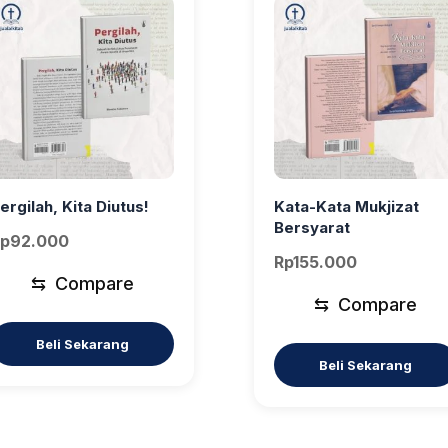
ergilah, Kita Diutus!
Kata-Kata Mukjizat
Bersyarat
p
92.000
Rp
155.000
⇆
Compare
⇆
Compare
Beli Sekarang
Beli Sekarang