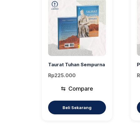
Taurat Tuhan Sempurna
P
Rp
225.000
R
⇆
Compare
Beli Sekarang