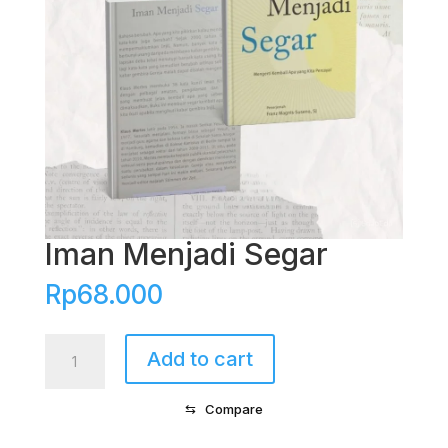
Iman Menjadi Segar
Rp
68.000
Iman
Add to cart
Menjadi
Segar
⇆
Compare
quantity