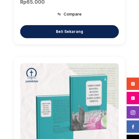
Rp
65.000
⇆
Compare