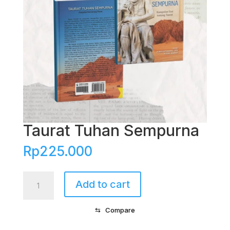
Taurat Tuhan Sempurna
Rp
225.000
Taurat
Add to cart
Tuhan
Sempurna
⇆
Compare
quantity