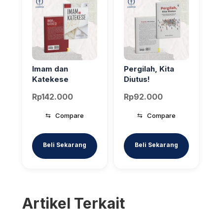
Imam dan
Pergilah, Kita
Katekese
Diutus!
Rp
142.000
Rp
92.000
⇆
Compare
⇆
Compare
Artikel Terkait