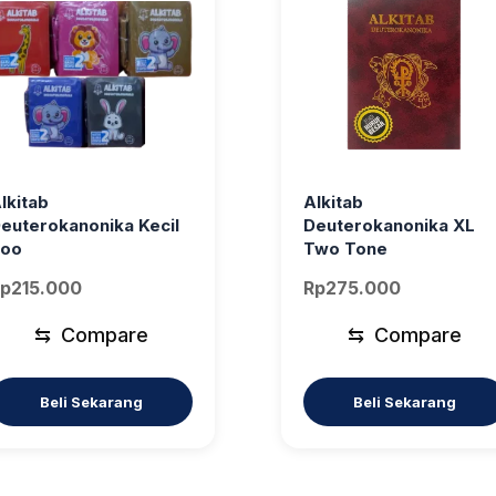
lkitab
Alkitab
euterokanonika Kecil
Deuterokanonika XL
oo
Two Tone
p
215.000
Rp
275.000
⇆
Compare
⇆
Compare
Beli Sekarang
Beli Sekarang