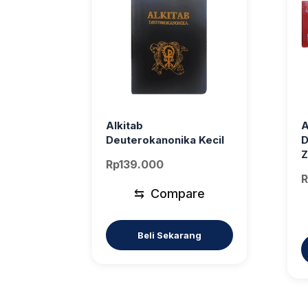
Alkitab
A
Deuterokanonika Kecil
D
Z
Rp
139.000
R
⇆
Compare
Beli Sekarang