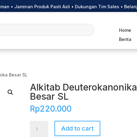
riman • Jaminan Produk Pasti Asli • Dukungan Tim Sales • Bel
Home
Berita
nika Besar SL
Alkitab Deuterokanonik
Besar SL
Rp
220.000
Alkitab
Add to cart
Deuterokanonika