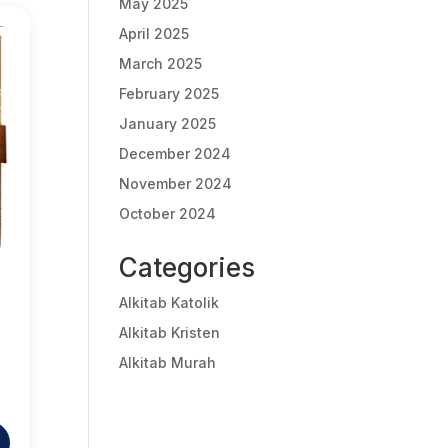
May 2025
April 2025
March 2025
February 2025
January 2025
December 2024
November 2024
October 2024
Categories
Alkitab Katolik
Alkitab Kristen
urrent
Alkitab Murah
rice
:
p228.000.