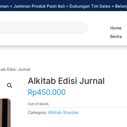
riman • Jaminan Produk Pasti Asli • Dukungan Tim Sales • Bel
Home
Berita
itab Edisi Jurnal
Alkitab Edisi Jurnal
Rp
450.000
Out of stock
Category:
Alkitab Standar