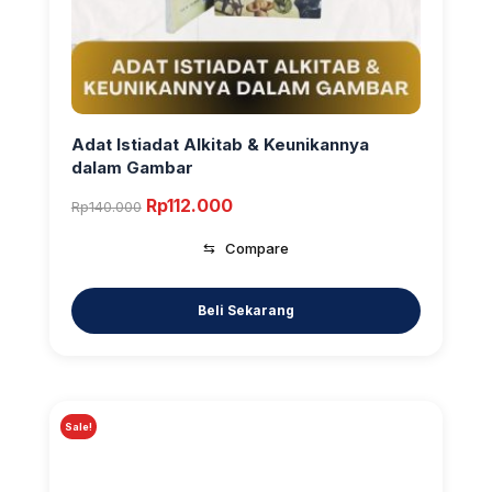
Adat Istiadat Alkitab & Keunikannya
dalam Gambar
Original
Current
Rp
112.000
Rp
140.000
price
price
⇆
Compare
was:
is:
Rp140.000.
Rp112.000.
Sale!