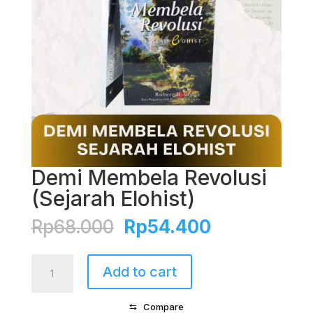
Demi Membela Revolusi
(Sejarah Elohist)
Original
Current
Rp
68.000
Rp
54.400
price
price
was:
is:
Demi
Add to cart
Rp68.000.
Rp54.400.
Membela
Revolusi
⇆
Compare
(Sejarah