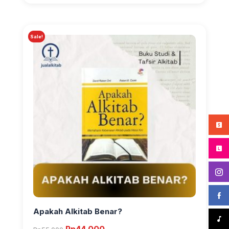
Sale!
Apakah Alkitab Benar?
Original
Current