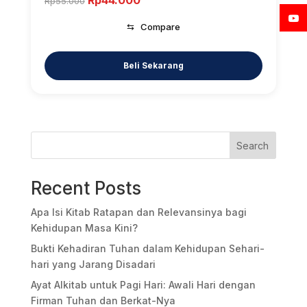
Rp
44.000
Rp
55.000
price
price
⇆
Compare
was:
is:
Rp55.000.
Rp44.000.
Search
Recent Posts
Apa Isi Kitab Ratapan dan Relevansinya bagi
Kehidupan Masa Kini?
Bukti Kehadiran Tuhan dalam Kehidupan Sehari-
hari yang Jarang Disadari
Ayat Alkitab untuk Pagi Hari: Awali Hari dengan
Firman Tuhan dan Berkat-Nya