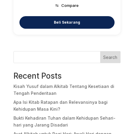
price
price
⇆
Compare
was:
is:
Rp109.000.
Rp87.200.
Search
Recent Posts
Kisah Yusuf dalam Alkitab Tentang Kesetiaan di
Tengah Penderitaan
Apa Isi Kitab Ratapan dan Relevansinya bagi
Kehidupan Masa Kini?
Bukti Kehadiran Tuhan dalam Kehidupan Sehari-
hari yang Jarang Disadari
Ayat Alkitab untuk Pagi Hari: Awali Hari dengan