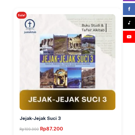
Sale!
Jejak-Jejak Suci 3
Original
Current
Rp
87.200
Rp
109.000