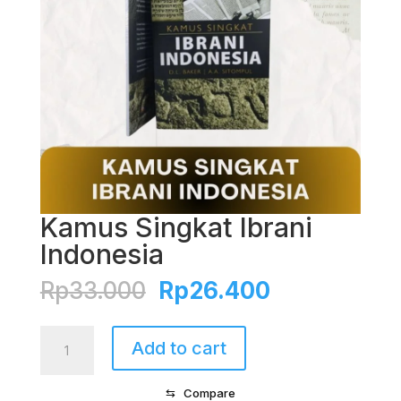
Kamus Singkat Ibrani
Indonesia
Original
Current
Rp
33.000
Rp
26.400
price
price
was:
is:
Kamus
Add to cart
Rp33.000.
Rp26.400.
Singkat
Ibrani
⇆
Compare
Indonesia