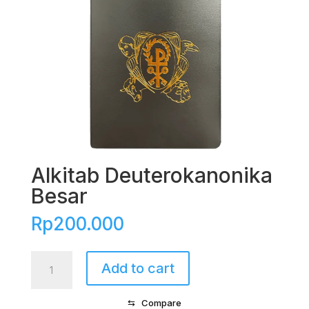
Alkitab Deuterokanonika
Besar
Rp
200.000
Alkitab
Add to cart
Deuterokanonika
Besar
⇆
Compare
quantity