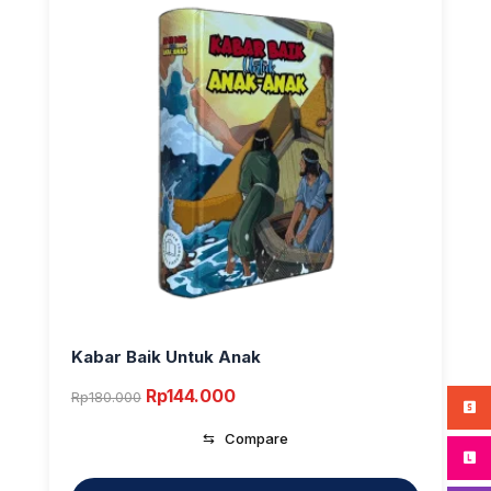
Kabar Baik Untuk Anak
Original
Current
Rp
144.000
Rp
180.000
price
price
⇆
Compare
was:
is:
Rp180.000.
Rp144.000.