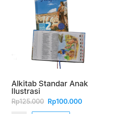
Alkitab Standar Anak
Ilustrasi
Original
Current
Rp
125.000
Rp
100.000
price
price
was:
is: