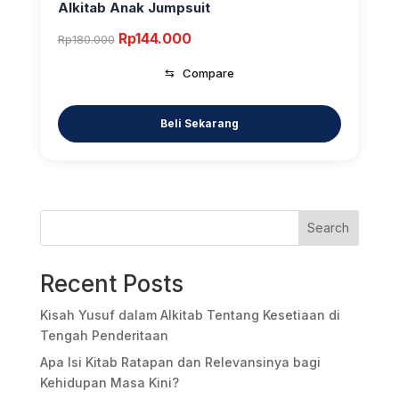
Alkitab Anak Jumpsuit
Original
Current
Rp
144.000
Rp
180.000
price
price
⇆
Compare
was:
is:
Rp180.000.
Rp144.000.
Search
Recent Posts
Kisah Yusuf dalam Alkitab Tentang Kesetiaan di
Tengah Penderitaan
Apa Isi Kitab Ratapan dan Relevansinya bagi
Kehidupan Masa Kini?