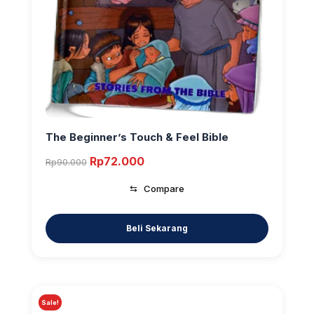
The Beginner’s Touch & Feel Bible
Original
Current
Rp
72.000
Rp
90.000
price
price
⇆
Compare
was:
is:
Rp90.000.
Rp72.000.
Sale!