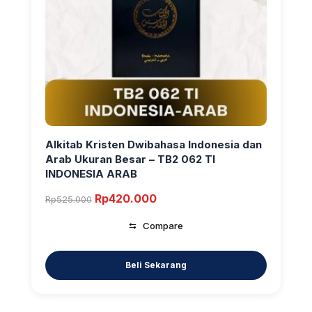
Alkitab Kristen Dwibahasa Indonesia dan
Arab Ukuran Besar – TB2 062 TI
INDONESIA ARAB
Original
Current
Rp
420.000
Rp
525.000
price
price
⇆
Compare
was:
is:
Rp525.000.
Rp420.000.