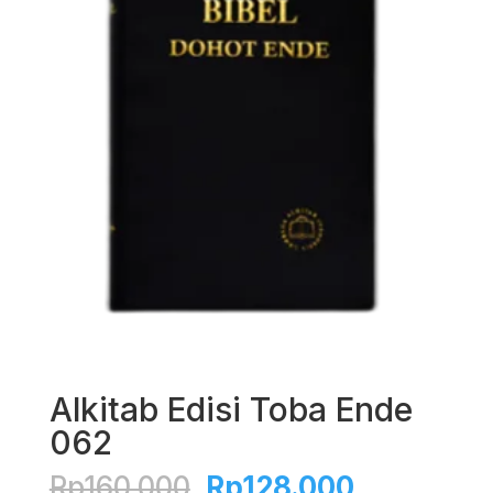
Alkitab Edisi Toba Ende
062
Original
Current
Rp
160.000
Rp
128.000