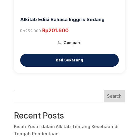
Alkitab Edisi Bahasa Inggris Sedang
Original
Current
Rp
201.600
Rp
252.000
price
price
⇆
Compare
was:
is:
Rp252.000.
Rp201.600.
Search
Recent Posts
Kisah Yusuf dalam Alkitab Tentang Kesetiaan di
Tengah Penderitaan