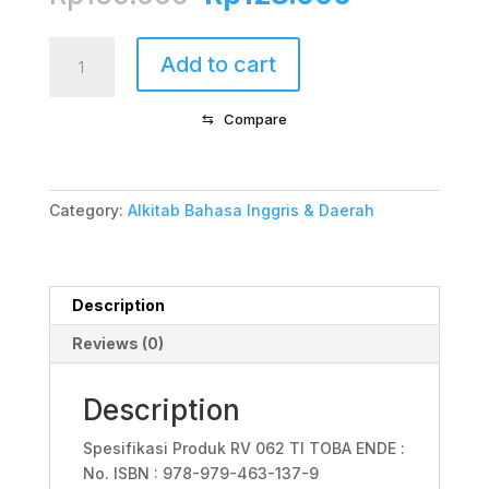
price
price
was:
is:
Alkitab
Add to cart
Rp160.000.
Rp128.000
Edisi
Toba
⇆
Compare
Ende
062
quantity
Category:
Alkitab Bahasa Inggris & Daerah
Description
Reviews (0)
Description
Spesifikasi Produk RV 062 TI TOBA ENDE :
No. ISBN : 978-979-463-137-9