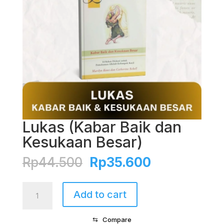
Lukas (Kabar Baik dan
Kesukaan Besar)
Original
Current
Rp
44.500
Rp
35.600
price
price
was:
is:
Lukas
Add to cart
Rp44.500.
Rp35.600.
(Kabar
Baik
⇆
Compare
dan