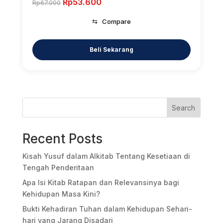
Original
Current
Rp
53.600
Rp
67.000
price
price
⇆
Compare
was:
is:
Rp67.000.
Rp53.600.
Search
Recent Posts
Kisah Yusuf dalam Alkitab Tentang Kesetiaan di
Tengah Penderitaan
Apa Isi Kitab Ratapan dan Relevansinya bagi
Kehidupan Masa Kini?
Bukti Kehadiran Tuhan dalam Kehidupan Sehari-
hari yang Jarang Disadari