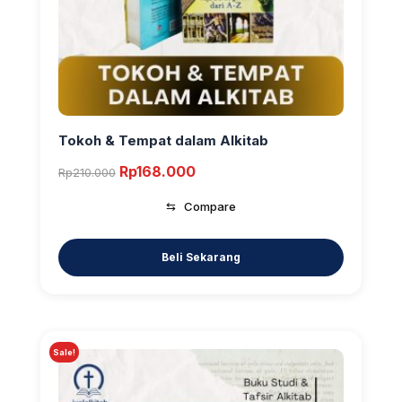
Tokoh & Tempat dalam Alkitab
Original
Current
Rp
168.000
Rp
210.000
price
price
⇆
Compare
was:
is:
Rp210.000.
Rp168.000.
Sale!