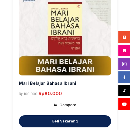
Mari Belajar Bahasa Ibrani
Original
Current
Rp
80.000
Rp
100.000
price
price
⇆
Compare
was:
is:
Rp100.000.
Rp80.000.