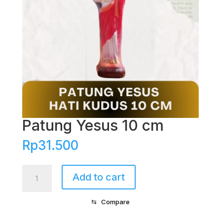
Patung Yesus 10 cm
Rp
31.500
Patung
Add to cart
Yesus
10
⇆
Compare
cm
quantity