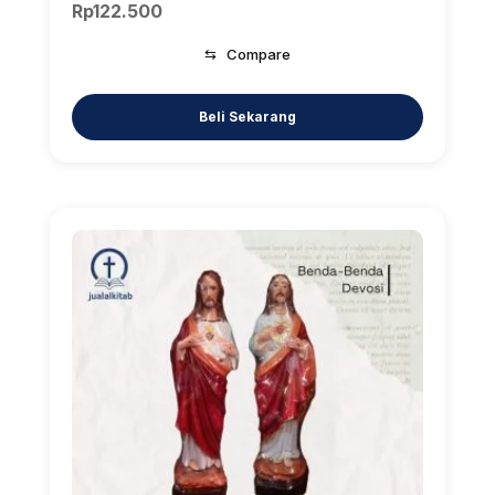
Rp
122.500
⇆
Compare