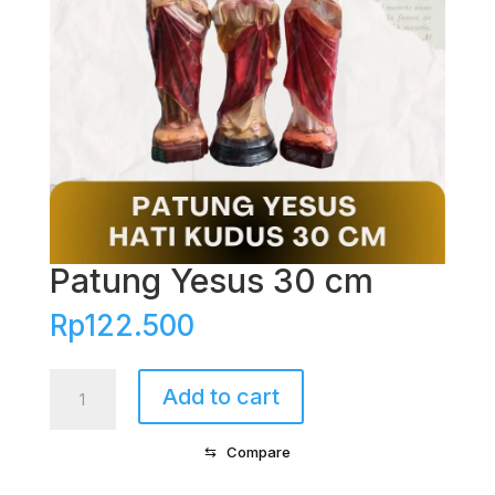
Patung Yesus 30 cm
Rp
122.500
Patung
Add to cart
Yesus
30
⇆
Compare
cm
quantity