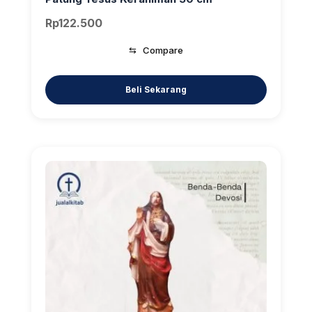
Rp
122.500
⇆
Compare